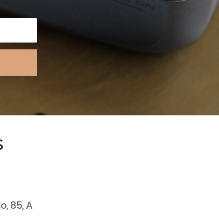
s
lo, 85, A