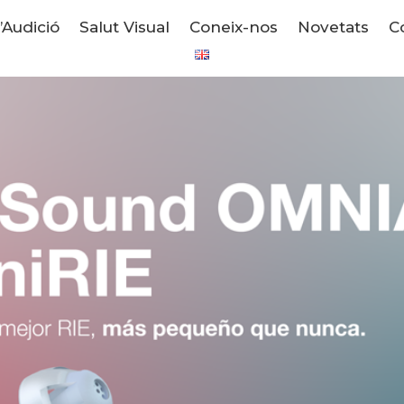
l’Audició
Salut Visual
Coneix-nos
Novetats
C