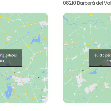
08210 Barberà del Val
ng galetes i
Feu clic pe
gut
ac