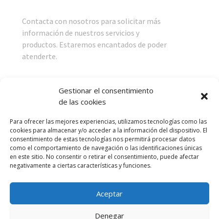
Contacta con nosotros para solicitar más
información de nuestros servicios y
productos. Estaremos encantados de poder
atenderte.
Menú
Gestionar el consentimiento
de las cookies
Cuidado de la Vista
Para ofrecer las mejores experiencias, utilizamos tecnologías como las
Cuidado de la Audición
cookies para almacenar y/o acceder a la información del dispositivo. El
consentimiento de estas tecnologías nos permitirá procesar datos
Noticias
como el comportamiento de navegación o las identificaciones únicas
en este sitio. No consentir o retirar el consentimiento, puede afectar
Contacto
negativamente a ciertas características y funciones.
Aceptar
Servicios
Revisión de vista
Denegar